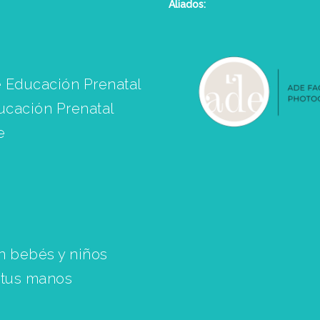
Aliados:
 Educación Prenatal
ucación Prenatal
e
n bebés y niños
 tus manos